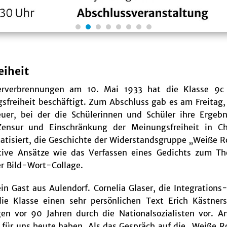
eiheit
erverbrennungen am 10. Mai 1933 hat die Klasse 9c
freiheit beschäftigt. Zum Abschluss gab es am Freitag,
r, bei der die Schülerinnen und Schüler ihre Ergebn
Zensur und Einschränkung der Meinungsfreiheit in Ch
tisiert, die Geschichte der Widerstandsgruppe „Weiße R
tive Ansätze wie das Verfassen eines Gedichts zum T
er Bild-Wort-Collage.
 Gast aus Aulendorf. Cornelia Glaser, die Integrations
ie Klasse einen sehr persönlichen Text Erich Kästners
en vor 90 Jahren durch die Nationalsozialisten vor. 
für uns heute haben. Als das Gespräch auf die „Weiße Ros