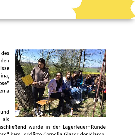
 des
 den
isse
ina,
ose“
hema
-und
 als
Anschließend wurde in der Lagerfeuer-Runde
e“ kam, erklärte Cornelia Glaser der Klasse,