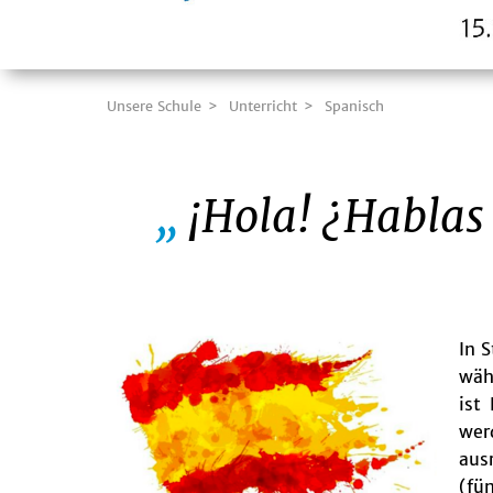
Unsere Schule
Unterricht
Spanisch
¡Hola! ¿Hablas
In 
wäh
ist
wer
aus
(fü