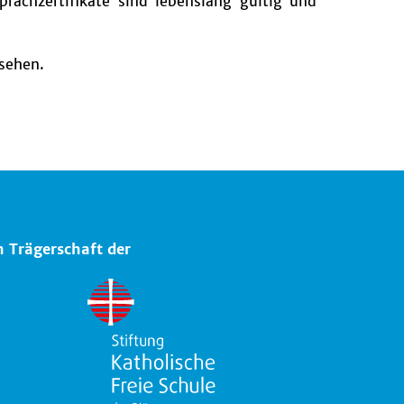
prachzertifikate sind lebenslang gültig und
sehen.
n Trägerschaft der