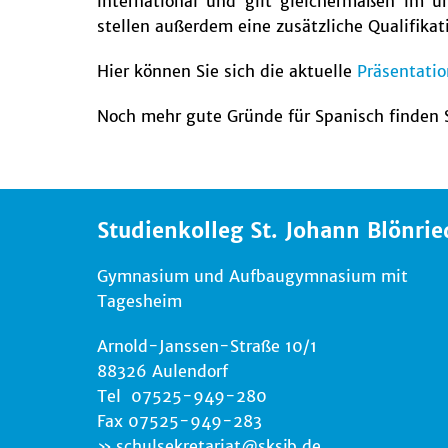
international und gilt gleichermaßen im un
stellen außerdem eine zusätzliche Qualifikat
Hier können Sie sich die aktuelle
Präsentatio
Noch mehr gute Gründe für Spanisch finden
Studienkolleg St. Johann Blönrie
Gymnasium und Aufbaugymnasium mit
Tagesheim
Arnold-Janssen-Straße 10/1
88326 Aulendorf
Tel 07525-949-280
Fax 07525-949-283
schulsekretariat
@
sksjb.de