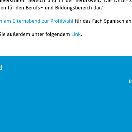
iversitären Bereich und in der Berufswelt. Die DELE-S
ion für den Berufs- und Bildungsbereich dar.“
n am Elternabend zur Profilwahl
für das Fach Spanisch an
 Sie außerdem unter folgendem
Link
.
d
I