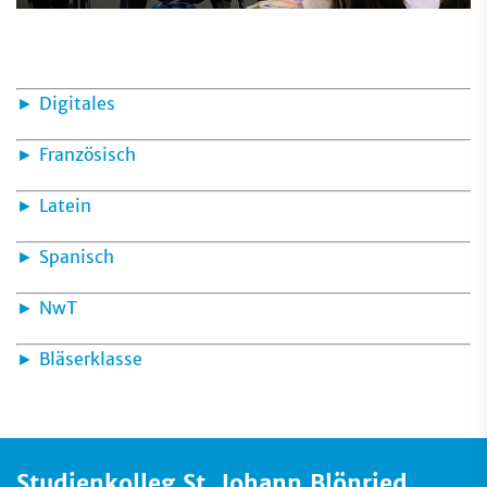
► Digitales
► Französisch
► Latein
► Spanisch
► NwT
► Bläserklasse
Studienkolleg St. Johann Blönried