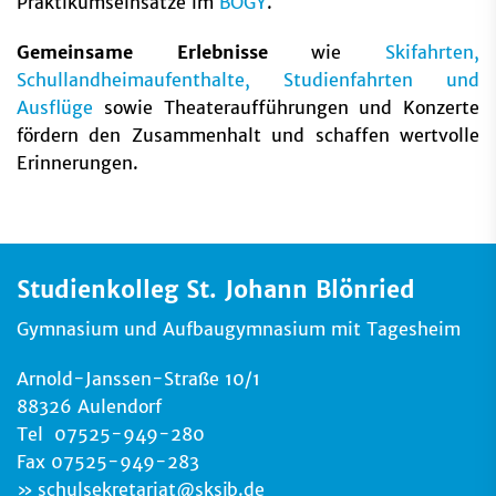
Praktikumseinsätze im
BOGY
.
Gemeinsame Erlebnisse
wie
Skifahrten,
Schullandheimaufenthalte, Studienfahrten und
Ausflüge
sowie Theateraufführungen und Konzerte
fördern den Zusammenhalt und schaffen wertvolle
Erinnerungen.
Studienkolleg St. Johann Blönried
Gymnasium und Aufbaugymnasium mit Tagesheim
Arnold-Janssen-Straße 10/1
88326 Aulendorf
Tel 07525-949-280
Fax 07525-949-283
schulsekretariat
@
sksjb.de