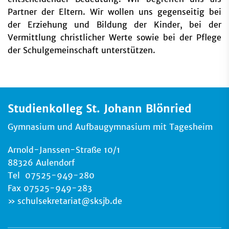
Partner der Eltern. Wir wollen uns gegenseitig bei
der Erziehung und Bildung der Kinder, bei der
Vermittlung christlicher Werte sowie bei der Pflege
der Schulgemeinschaft unterstützen.
Studienkolleg St. Johann Blönried
Gymnasium und Aufbaugymnasium mit Tagesheim
Arnold-Janssen-Straße 10/1
88326 Aulendorf
Tel 07525-949-280
Fax 07525-949-283
schulsekretariat
@
sksjb.de