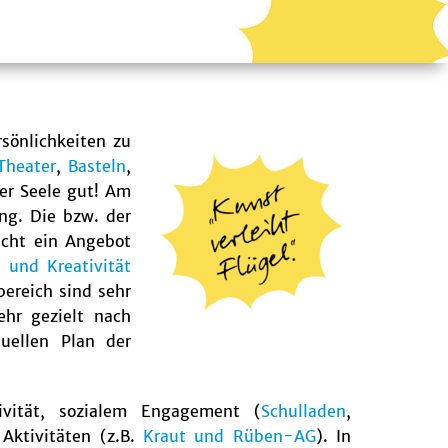
sönlichkeiten zu
Theater
,
Basteln
,
er Seele gut! Am
ung. Die bzw. der
icht ein Angebot
 und Kreativität
ereich sind sehr
ehr gezielt nach
ellen Plan der
ivität, sozialem Engagement (
Schulladen
,
 Aktivitäten (z.B.
Kraut und Rüben-AG
). In