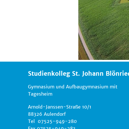
Studienkolleg St. Johann Blönrie
Gymnasium und Aufbaugymnasium mit
Tagesheim
Arnold-Janssen-Straße 10/1
88326 Aulendorf
Tel 07525-949-280
Fax 07525-949-283