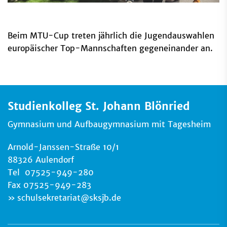
Beim MTU-Cup treten jährlich die Jugendauswahlen
europäischer Top-Mannschaften gegeneinander an.
Studienkolleg St. Johann Blönried
Gymnasium und Aufbaugymnasium mit Tagesheim
Arnold-Janssen-Straße 10/1
88326 Aulendorf
Tel 07525-949-280
Fax 07525-949-283
schulsekretariat
@
sksjb.de