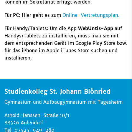
können im Sekretariat erfragt werden.
Für PC: Hier geht es zum
Online-Vertretungsplan.
Für Handy/Tablets: Um die App
WebUntis-App
auf
Handys/Tablets zu installieren, muss man sie mit
dem entsprechenden Gerät im Google Play Store bzw.
für das iPhone im Apple iTunes Store suchen und
installieren.
Studienkolleg St. Johann Blönried
Gymnasium und Aufbaugymnasium mit Tagesheim
Arnold-Janssen-Straße 10/1
88326 Aulendorf
Tel 07525-949-280