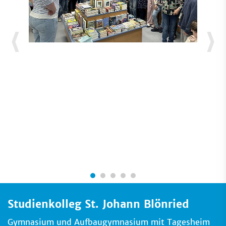
Studienkolleg St. Johann Blönried
Gymnasium und Aufbaugymnasium mit Tagesheim